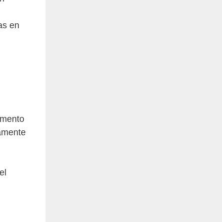
as en
omento
tamente
el