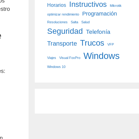
os
Instructivos
Horarios
Mikrotik
stro
Programación
optimizar rendimiento
Resoluciones
Salta
Salud
Seguridad
Telefonía
e
Trucos
Transporte
VFP
Windows
Viajes
Visual FoxPro
Windows 10
es:
on