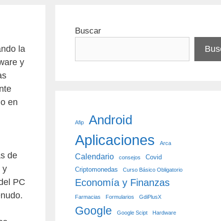
Buscar
ando la
Bus
ware y
as
nte
do en
Android
Afip
Aplicaciones
Arca
as de
Calendario
Covid
consejos
 y
Criptomonedas
Curso Básico Obligatorio
del PC
Economía y Finanzas
enudo.
Farmacias
Formularios
GdiPlusX
Google
Google Scipt
Hardware