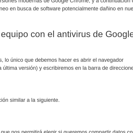
 versiones modernas de Google Chrome, y a continuación 
neo en busca de software potencialmente dañino en nue
equipo con el antivirus de Googl
s, lo único que debemos hacer es abrir el navegador
última versión) y escribiremos en la barra de direccion
ón similar a la siguiente.
 que nos permitirá elegir si queremos compartir datos c