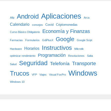
Aplicaciones
Android
Afip
Arca
Calendario
Covid
Criptomonedas
consejos
Economía y Finanzas
Curso Básico Obligatorio
Google
Farmacias
Formularios
GdiPlusX
Google Scipt
Instructivos
Horarios
Hardware
Mikrotik
Programación
optimizar rendimiento
Resoluciones
Salta
Seguridad
Transporte
Telefonía
Salud
Windows
Trucos
VFP
Viajes
Visual FoxPro
Windows 10