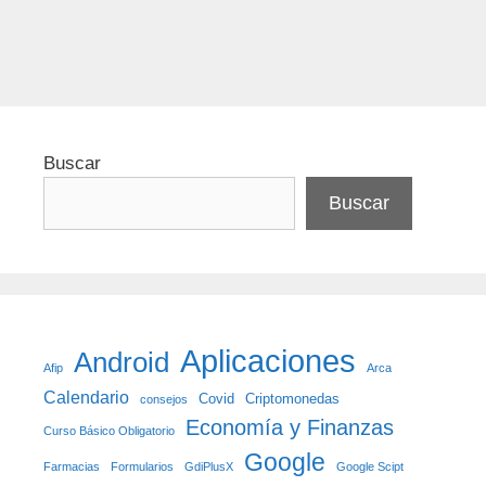
Etiquetas
Farmacias
,
Salud
Buscar
Buscar
Aplicaciones
Android
Afip
Arca
Calendario
Covid
Criptomonedas
consejos
Economía y Finanzas
Curso Básico Obligatorio
Google
Farmacias
Formularios
GdiPlusX
Google Scipt