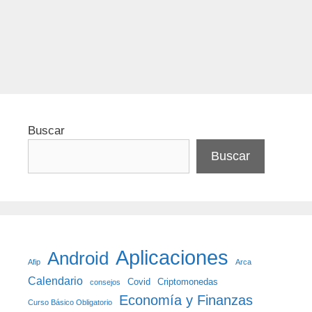
Categorías
Transporte
Etiquetas
Horarios
Buscar
Buscar
Aplicaciones
Android
Afip
Arca
Calendario
Covid
Criptomonedas
consejos
Economía y Finanzas
Curso Básico Obligatorio