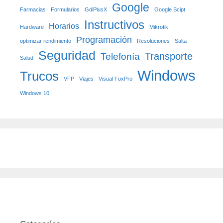
Google
Farmacias
Formularios
GdiPlusX
Google Scipt
Instructivos
Horarios
Hardware
Mikrotik
Programación
optimizar rendimiento
Resoluciones
Salta
Seguridad
Transporte
Telefonía
Salud
Windows
Trucos
VFP
Viajes
Visual FoxPro
Windows 10