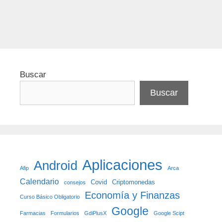
Etiquetas
Farmacias
,
Salud
Buscar
Buscar
Aplicaciones
Android
Afip
Arca
Calendario
Covid
Criptomonedas
consejos
Economía y Finanzas
Curso Básico Obligatorio
Google
Farmacias
Formularios
GdiPlusX
Google Scipt