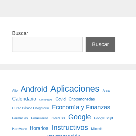
Buscar
Buscar
Aplicaciones
Android
Afip
Arca
Calendario
Covid
Criptomonedas
consejos
Economía y Finanzas
Curso Básico Obligatorio
Google
Farmacias
Formularios
GdiPlusX
Google Scipt
Instructivos
Horarios
Hardware
Mikrotik