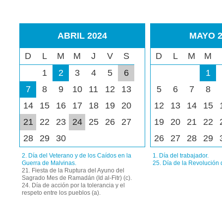
ABRIL 2024
MAYO 2
D
L
M
M
J
V
S
D
L
M
M
1
2
3
4
5
6
1
7
8
9
10
11
12
13
5
6
7
8
14
15
16
17
18
19
20
12
13
14
15
21
22
23
24
25
26
27
19
20
21
22
28
29
30
26
27
28
29
2. Día del Veterano y de los Caídos en la
1. Día del trabajador.
Guerra de Malvinas.
25. Día de la Revolución
21. Fiesta de la Ruptura del Ayuno del
Sagrado Mes de Ramadán (Id al-Fitr) (c).
24. Día de acción por la tolerancia y el
respeto entre los pueblos (a).