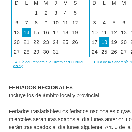
D
L
M
M
J
V
S
D
L
M
M
1
2
3
4
5
6
7
8
9
10
11
12
3
4
5
6
13
14
15
16
17
18
19
10
11
12
13
20
21
22
23
24
25
26
17
18
19
20
27
28
29
30
31
24
25
26
27
14. Día del Respeto a la Diversidad Cultural
18. Día de la Soberanía N
(12/10).
FERIADOS REGIONALES
Incluye los de ámbito local y provincial
Feriados trasladablesLos feriados nacionales cuyas 
miércoles serán trasladados al día lunes anterior. L
serán trasladados al día lunes siguiente. Art. 6 de l