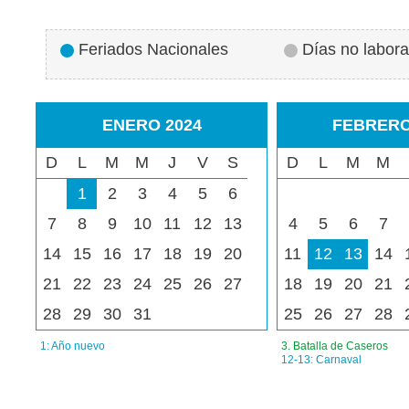
Feriados Nacionales
Días no labora
ENERO 2024
FEBRERO
D
L
M
M
J
V
S
D
L
M
M
1
2
3
4
5
6
7
8
9
10
11
12
13
4
5
6
7
14
15
16
17
18
19
20
11
12
13
14
21
22
23
24
25
26
27
18
19
20
21
28
29
30
31
25
26
27
28
1: Año nuevo
3. Batalla de Caseros
12-13: Carnaval