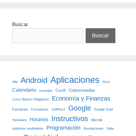
Buscar
Buscar
Aplicaciones
Android
Afip
Arca
Calendario
Covid
Criptomonedas
consejos
Economía y Finanzas
Curso Básico Obligatorio
Google
Farmacias
Formularios
GdiPlusX
Google Scipt
Instructivos
Horarios
Hardware
Mikrotik
Programación
optimizar rendimiento
Resoluciones
Salta