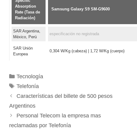
Specific
Absorption
Samsung Galaxy S9 SM-G9600
Rate (Tasa de
Radiación)
SAR Argentina,
especificación no registrada
México, Perú
SAR Unión
0,304 W/Kg (cabeza) | 1,72 W/Kg (cuerpo)
Europea
Categorías
Tecnología
Etiquetas
Telefonía
Características del billete de 500 pesos
Argentinos
Personal Telecom la empresa mas
reclamadas por Telefonía