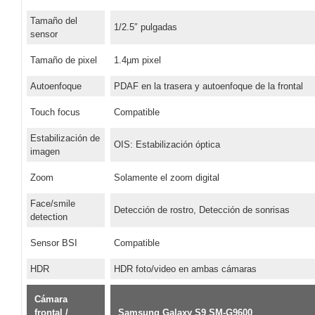
Tamaño del
1/2.5″ pulgadas
sensor
Tamaño de pixel
1.4µm pixel
Autoenfoque
PDAF en la trasera y autoenfoque de la frontal
Touch focus
Compatible
Estabilización de
OIS: Estabilización óptica
imagen
Zoom
Solamente el zoom digital
Face/smile
Detección de rostro, Detección de sonrisas
detection
Sensor BSI
Compatible
HDR
HDR foto/video en ambas cámaras
Cámara
frontal /
Samsung Galaxy S9 SM-G9600