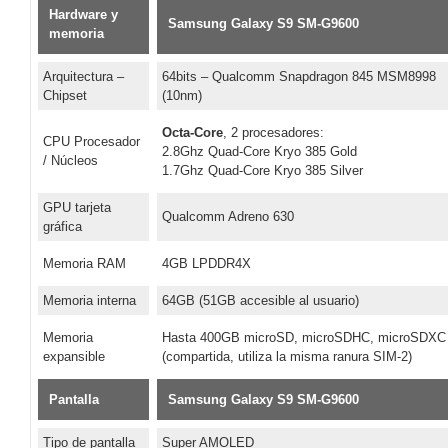
Hardware y
Samsung Galaxy S9 SM-G9600
memoria
Arquitectura –
64bits – Qualcomm Snapdragon 845 MSM8998
Chipset
(10nm)
Octa-Core
, 2 procesadores:
CPU Procesador
2.8Ghz Quad-Core Kryo 385 Gold
/ Núcleos
1.7Ghz Quad-Core Kryo 385 Silver
GPU tarjeta
Qualcomm Adreno 630
gráfica
Memoria RAM
4GB LPDDR4X
Memoria interna
64GB (51GB accesible al usuario)
Memoria
Hasta 400GB microSD, microSDHC, microSDXC
expansible
(compartida, utiliza la misma ranura SIM-2)
Pantalla
Samsung Galaxy S9 SM-G9600
Tipo de pantalla
Super AMOLED