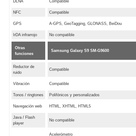
DLNA
Compatible
NFC
Compatible
GPS
A-GPS, GeoTagging, GLONASS, BeiDou
IrDA infrarrojo
No compatible
Otras
Samsung Galaxy S9 SM-G9600
funciones
Reductor de
Compatible
ruido
Vibración
Compatible
Tonos / ringtones
Polifónicos y personalizados
Navegación web
HTML, XHTML, HTML5
Java / Flash
No compatible
player
Acelerómetro