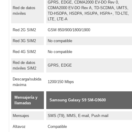
GPRS, EDGE, CDMA2000 EV-DO Rev 0,
Red de datos
CDMA2000 EV-DO Rev A, TD-SCDMA, UMTS,
móviles
TD-HSDPA, HSDPA, HSUPA, HSPA+, TD-LTE,
LTE, LTE-A
Red 2G SIM2
GSM 850/900/1800/1900
Red 3G SIM2
No compatible
Red 4G SIM2
No compatible
Red de datos
GPRS, EDGE
móviles SIM2
Descarga/subida
1200/150 Mbps
máxima
Mensajería y
Samsung Galaxy S9 SM-G9600
llamadas
Mensajes
SMS (T9), MMS, E-mail, Push mail
Altavoz
Compatible