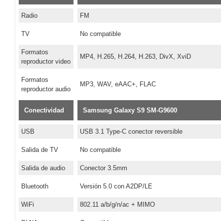
Radio
FM
TV
No compatible
Formatos
MP4, H.265, H.264, H.263, DivX, XviD
reproductor video
Formatos
MP3, WAV, eAAC+, FLAC
reproductor audio
Conectividad
Samsung Galaxy S9 SM-G9600
USB
USB 3.1 Type-C conector reversible
Salida de TV
No compatible
Salida de audio
Conector 3.5mm
Bluetooth
Versión 5.0 con A2DP/LE
WiFi
802.11 a/b/g/n/ac + MIMO