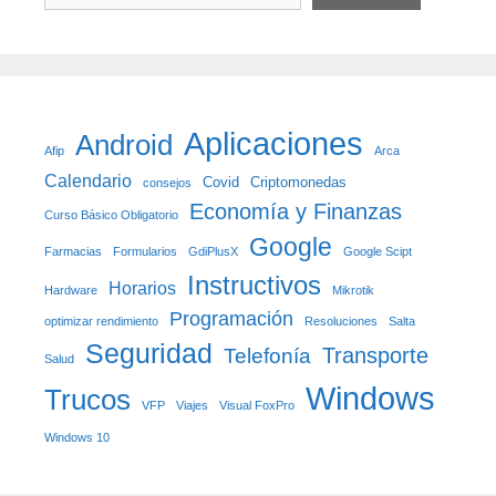
Aplicaciones
Android
Afip
Arca
Calendario
Covid
Criptomonedas
consejos
Economía y Finanzas
Curso Básico Obligatorio
Google
Farmacias
Formularios
GdiPlusX
Google Scipt
Instructivos
Horarios
Hardware
Mikrotik
Programación
optimizar rendimiento
Resoluciones
Salta
Seguridad
Transporte
Telefonía
Salud
Windows
Trucos
VFP
Viajes
Visual FoxPro
Windows 10