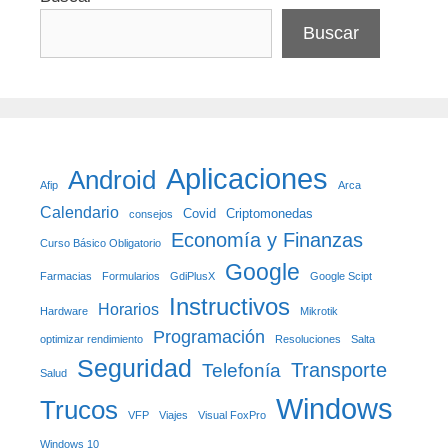
Buscar
Aplicaciones
Android
Afip
Arca
Calendario
Covid
Criptomonedas
consejos
Economía y Finanzas
Curso Básico Obligatorio
Google
Farmacias
Formularios
GdiPlusX
Google Scipt
Instructivos
Horarios
Hardware
Mikrotik
Programación
optimizar rendimiento
Resoluciones
Salta
Seguridad
Transporte
Telefonía
Salud
Windows
Trucos
VFP
Viajes
Visual FoxPro
Windows 10