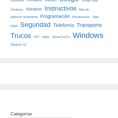
Farmacias
Formularios
GdiPlusX
Google Scipt
Instructivos
Horarios
Hardware
Mikrotik
Programación
optimizar rendimiento
Resoluciones
Salta
Seguridad
Transporte
Telefonía
Salud
Windows
Trucos
VFP
Viajes
Visual FoxPro
Windows 10
Categorías