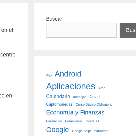
Buscar
 en el
Bus
 centro
Android
Afip
Aplicaciones
Arca
co en
Calendario
Covid
consejos
Criptomonedas
Curso Básico Obligatorio
Economía y Finanzas
Farmacias
Formularios
GdiPlusX
Google
Google Scipt
Hardware