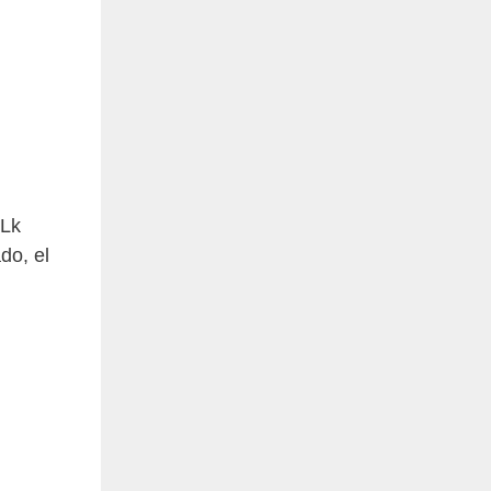
mLk
do, el