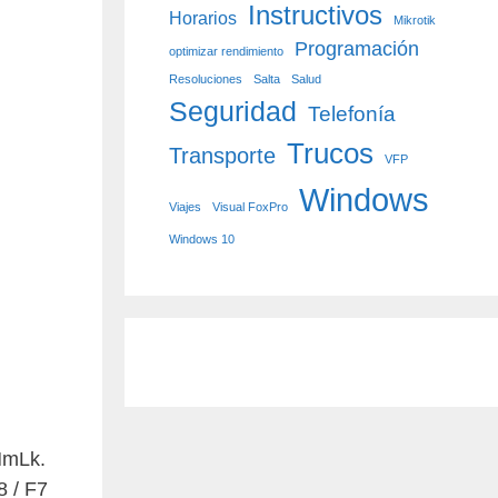
Instructivos
Horarios
Mikrotik
Programación
optimizar rendimiento
Resoluciones
Salta
Salud
Seguridad
Telefonía
Trucos
Transporte
VFP
Windows
Viajes
Visual FoxPro
Windows 10
NmLk.
8 / F7