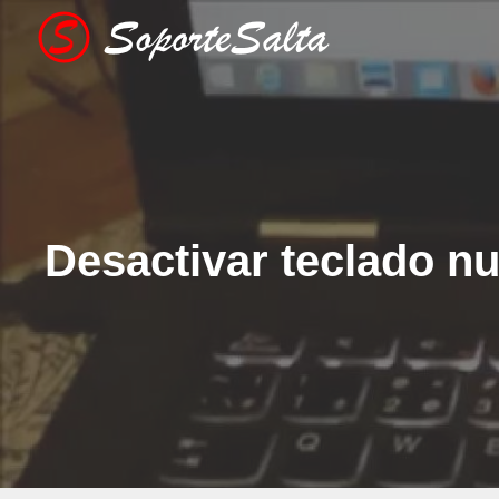
Saltar
al
contenido
Desactivar teclado n