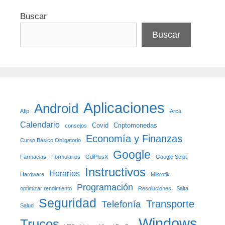
Buscar
Buscar
Aplicaciones
Android
Afip
Arca
Calendario
Covid
Criptomonedas
consejos
Economía y Finanzas
Curso Básico Obligatorio
Google
Farmacias
Formularios
GdiPlusX
Google Scipt
Instructivos
Horarios
Hardware
Mikrotik
Programación
optimizar rendimiento
Resoluciones
Salta
Seguridad
Transporte
Telefonía
Salud
Windows
Trucos