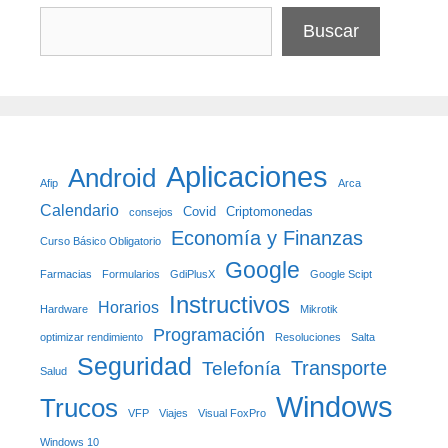
Buscar
Aplicaciones
Android
Afip
Arca
Calendario
Covid
Criptomonedas
consejos
Economía y Finanzas
Curso Básico Obligatorio
Google
Farmacias
Formularios
GdiPlusX
Google Scipt
Instructivos
Horarios
Hardware
Mikrotik
Programación
optimizar rendimiento
Resoluciones
Salta
Seguridad
Transporte
Telefonía
Salud
Windows
Trucos
VFP
Viajes
Visual FoxPro
Windows 10