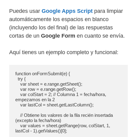
Puedes usar
Google Apps Script
para limpiar
automáticamente los espacios en blanco
(incluyendo los del final) de las respuestas
cortas de un
Google Form
en cuanto se envía.
Aquí tienes un ejemplo completo y funcional:
function onFormSubmit(e) {

  try {

    var sheet = e.range.getSheet();

    var row = e.range.getRow();

    var colStart = 2; // Columna 1 = fecha/hora, 
empezamos en la 2

    var lastCol = sheet.getLastColumn();

    // Obtiene los valores de la fila recién insertada 
(excepto la fecha/hora)

    var values = sheet.getRange(row, colStart, 1, 
lastCol - 1).getValues()[0];
