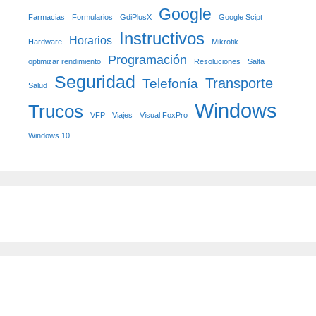
Google
Farmacias
Formularios
GdiPlusX
Google Scipt
Instructivos
Horarios
Hardware
Mikrotik
Programación
optimizar rendimiento
Resoluciones
Salta
Seguridad
Transporte
Telefonía
Salud
Windows
Trucos
VFP
Viajes
Visual FoxPro
Windows 10