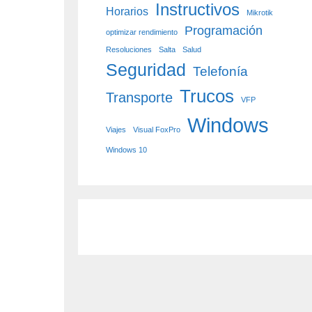
Instructivos
Horarios
Mikrotik
Programación
optimizar rendimiento
Resoluciones
Salta
Salud
Seguridad
Telefonía
Trucos
Transporte
VFP
Windows
Viajes
Visual FoxPro
Windows 10