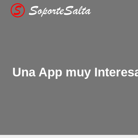
Saltar
al
contenido
Una App muy Interes