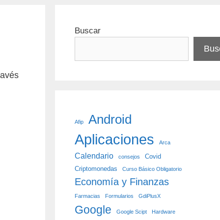
Buscar
Bus
ravés
Android
Afip
Aplicaciones
Arca
Calendario
Covid
consejos
Criptomonedas
Curso Básico Obligatorio
Economía y Finanzas
Farmacias
Formularios
GdiPlusX
Google
Google Scipt
Hardware